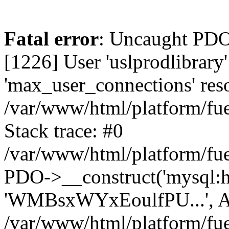
Fatal error
: Uncaught PD
[1226] User 'uslprodlibrary
'max_user_connections' reso
/var/www/html/platform/fue
Stack trace: #0
/var/www/html/platform/fue
PDO->__construct('mysql:host
'WMBsxWYxEoulfPU...', A
/var/www/html/platform/fue