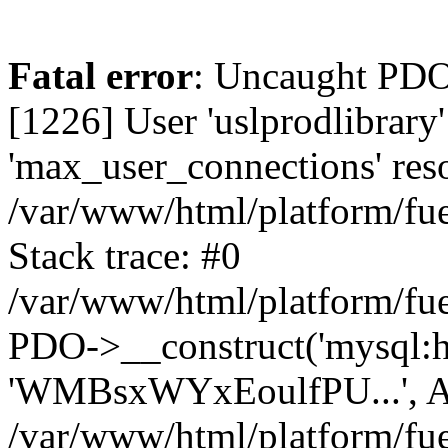
Fatal error
: Uncaught PD
[1226] User 'uslprodlibrary
'max_user_connections' reso
/var/www/html/platform/fue
Stack trace: #0
/var/www/html/platform/fue
PDO->__construct('mysql:host
'WMBsxWYxEoulfPU...', A
/var/www/html/platform/fue