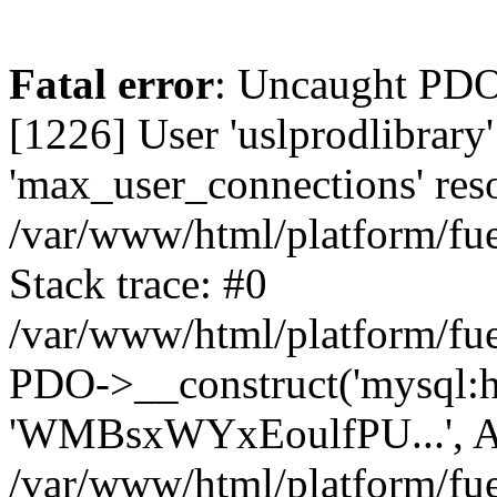
Fatal error
: Uncaught PD
[1226] User 'uslprodlibrary
'max_user_connections' reso
/var/www/html/platform/fue
Stack trace: #0
/var/www/html/platform/fue
PDO->__construct('mysql:host
'WMBsxWYxEoulfPU...', A
/var/www/html/platform/fue