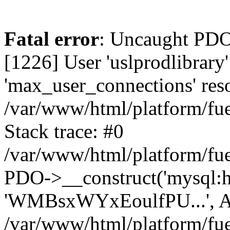
Fatal error
: Uncaught PD
[1226] User 'uslprodlibrary
'max_user_connections' reso
/var/www/html/platform/fue
Stack trace: #0
/var/www/html/platform/fue
PDO->__construct('mysql:host
'WMBsxWYxEoulfPU...', A
/var/www/html/platform/fue