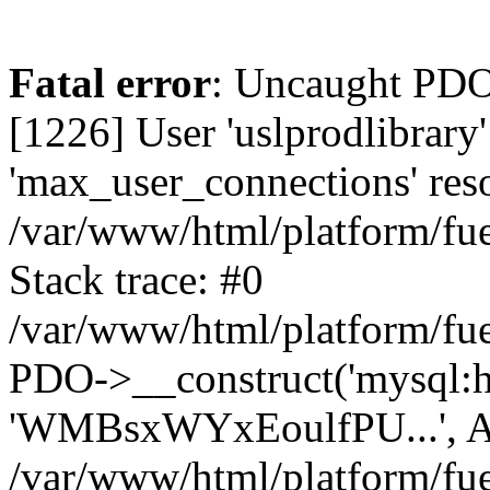
Fatal error
: Uncaught PD
[1226] User 'uslprodlibrary
'max_user_connections' reso
/var/www/html/platform/fue
Stack trace: #0
/var/www/html/platform/fue
PDO->__construct('mysql:host
'WMBsxWYxEoulfPU...', A
/var/www/html/platform/fue