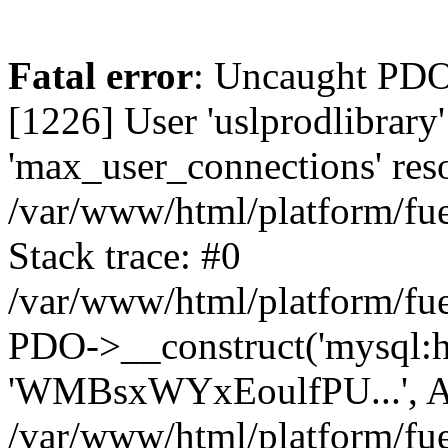
Fatal error
: Uncaught PD
[1226] User 'uslprodlibrary
'max_user_connections' reso
/var/www/html/platform/fue
Stack trace: #0
/var/www/html/platform/fue
PDO->__construct('mysql:host
'WMBsxWYxEoulfPU...', A
/var/www/html/platform/fue