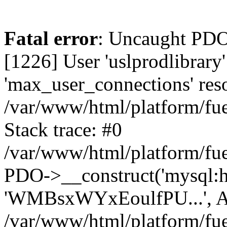
Fatal error
: Uncaught PD
[1226] User 'uslprodlibrary
'max_user_connections' reso
/var/www/html/platform/fue
Stack trace: #0
/var/www/html/platform/fue
PDO->__construct('mysql:host
'WMBsxWYxEoulfPU...', A
/var/www/html/platform/fue