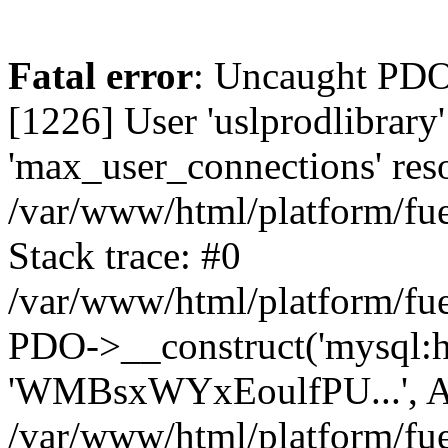
Fatal error
: Uncaught PD
[1226] User 'uslprodlibrary
'max_user_connections' reso
/var/www/html/platform/fue
Stack trace: #0
/var/www/html/platform/fue
PDO->__construct('mysql:host
'WMBsxWYxEoulfPU...', A
/var/www/html/platform/fue