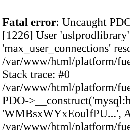
Fatal error
: Uncaught PD
[1226] User 'uslprodlibrary
'max_user_connections' reso
/var/www/html/platform/fue
Stack trace: #0
/var/www/html/platform/fue
PDO->__construct('mysql:host
'WMBsxWYxEoulfPU...', A
/var/www/html/platform/fue