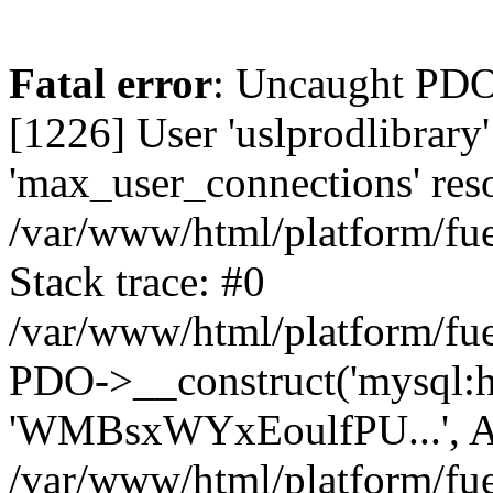
Fatal error
: Uncaught PD
[1226] User 'uslprodlibrary
'max_user_connections' reso
/var/www/html/platform/fue
Stack trace: #0
/var/www/html/platform/fue
PDO->__construct('mysql:host
'WMBsxWYxEoulfPU...', A
/var/www/html/platform/fue