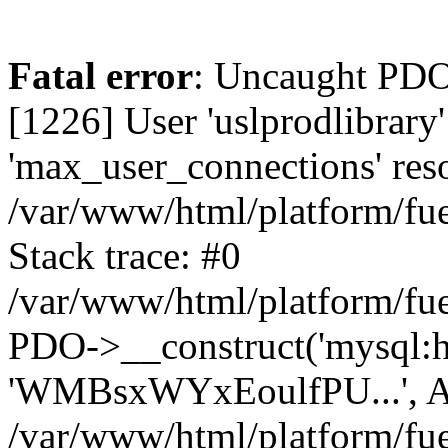
Fatal error
: Uncaught PD
[1226] User 'uslprodlibrary
'max_user_connections' reso
/var/www/html/platform/fue
Stack trace: #0
/var/www/html/platform/fue
PDO->__construct('mysql:host
'WMBsxWYxEoulfPU...', A
/var/www/html/platform/fue