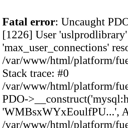
Fatal error
: Uncaught PD
[1226] User 'uslprodlibrary
'max_user_connections' reso
/var/www/html/platform/fue
Stack trace: #0
/var/www/html/platform/fue
PDO->__construct('mysql:host
'WMBsxWYxEoulfPU...', A
/var/www/html/platform/fue