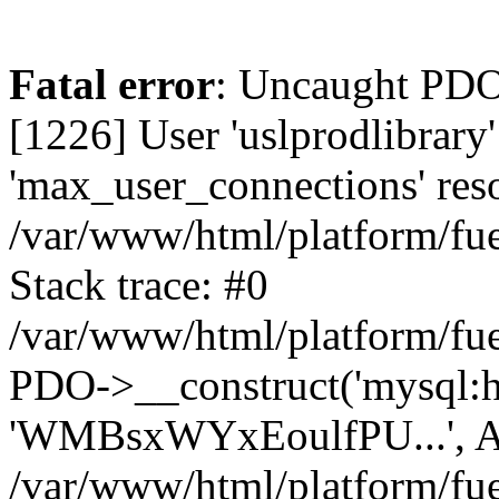
Fatal error
: Uncaught PD
[1226] User 'uslprodlibrary
'max_user_connections' reso
/var/www/html/platform/fue
Stack trace: #0
/var/www/html/platform/fue
PDO->__construct('mysql:host
'WMBsxWYxEoulfPU...', A
/var/www/html/platform/fue