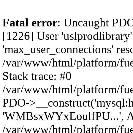
Fatal error
: Uncaught PD
[1226] User 'uslprodlibrary
'max_user_connections' reso
/var/www/html/platform/fue
Stack trace: #0
/var/www/html/platform/fue
PDO->__construct('mysql:host
'WMBsxWYxEoulfPU...', A
/var/www/html/platform/fue