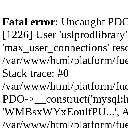
Fatal error
: Uncaught PD
[1226] User 'uslprodlibrary
'max_user_connections' reso
/var/www/html/platform/fue
Stack trace: #0
/var/www/html/platform/fue
PDO->__construct('mysql:host
'WMBsxWYxEoulfPU...', A
/var/www/html/platform/fue