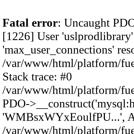
Fatal error
: Uncaught PD
[1226] User 'uslprodlibrary
'max_user_connections' reso
/var/www/html/platform/fue
Stack trace: #0
/var/www/html/platform/fue
PDO->__construct('mysql:host
'WMBsxWYxEoulfPU...', A
/var/www/html/platform/fue