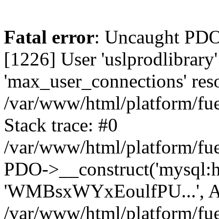
Fatal error
: Uncaught PD
[1226] User 'uslprodlibrary
'max_user_connections' reso
/var/www/html/platform/fue
Stack trace: #0
/var/www/html/platform/fue
PDO->__construct('mysql:host
'WMBsxWYxEoulfPU...', A
/var/www/html/platform/fue