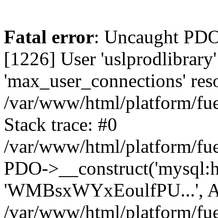
Fatal error
: Uncaught PD
[1226] User 'uslprodlibrary
'max_user_connections' reso
/var/www/html/platform/fue
Stack trace: #0
/var/www/html/platform/fue
PDO->__construct('mysql:host
'WMBsxWYxEoulfPU...', A
/var/www/html/platform/fue