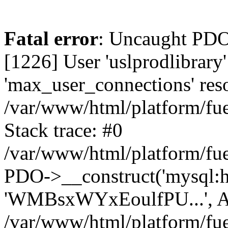
Fatal error
: Uncaught PD
[1226] User 'uslprodlibrary
'max_user_connections' reso
/var/www/html/platform/fue
Stack trace: #0
/var/www/html/platform/fue
PDO->__construct('mysql:host
'WMBsxWYxEoulfPU...', A
/var/www/html/platform/fue