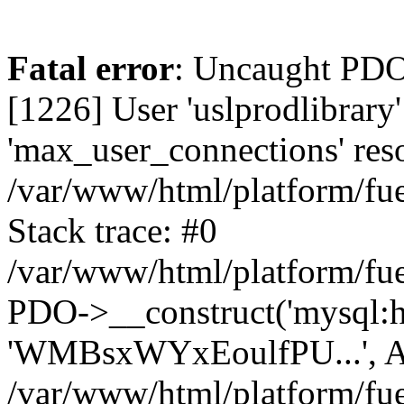
Fatal error
: Uncaught PD
[1226] User 'uslprodlibrary
'max_user_connections' reso
/var/www/html/platform/fue
Stack trace: #0
/var/www/html/platform/fue
PDO->__construct('mysql:host
'WMBsxWYxEoulfPU...', A
/var/www/html/platform/fue