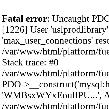
Fatal error
: Uncaught PD
[1226] User 'uslprodlibrary
'max_user_connections' reso
/var/www/html/platform/fue
Stack trace: #0
/var/www/html/platform/fue
PDO->__construct('mysql:host
'WMBsxWYxEoulfPU...', A
/var/www/html/platform/fue