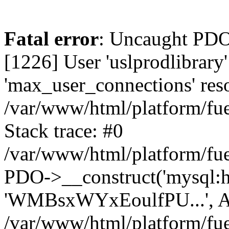
Fatal error
: Uncaught PD
[1226] User 'uslprodlibrary
'max_user_connections' reso
/var/www/html/platform/fue
Stack trace: #0
/var/www/html/platform/fue
PDO->__construct('mysql:host
'WMBsxWYxEoulfPU...', A
/var/www/html/platform/fue