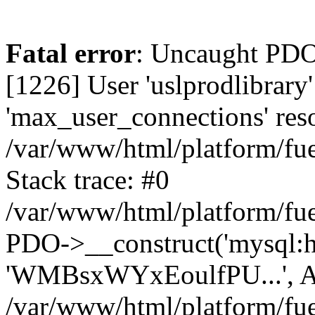
Fatal error
: Uncaught PD
[1226] User 'uslprodlibrary
'max_user_connections' reso
/var/www/html/platform/fue
Stack trace: #0
/var/www/html/platform/fue
PDO->__construct('mysql:host
'WMBsxWYxEoulfPU...', A
/var/www/html/platform/fue