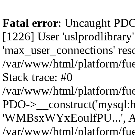
Fatal error
: Uncaught PD
[1226] User 'uslprodlibrary
'max_user_connections' reso
/var/www/html/platform/fue
Stack trace: #0
/var/www/html/platform/fue
PDO->__construct('mysql:host
'WMBsxWYxEoulfPU...', A
/var/www/html/platform/fue