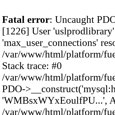
Fatal error
: Uncaught PD
[1226] User 'uslprodlibrary
'max_user_connections' reso
/var/www/html/platform/fue
Stack trace: #0
/var/www/html/platform/fue
PDO->__construct('mysql:host
'WMBsxWYxEoulfPU...', A
/var/www/html/platform/fue