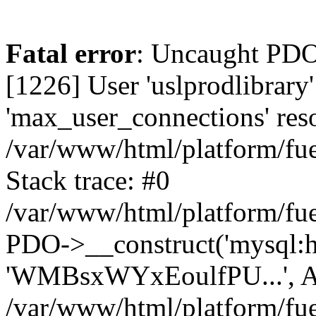
Fatal error
: Uncaught PD
[1226] User 'uslprodlibrary
'max_user_connections' reso
/var/www/html/platform/fue
Stack trace: #0
/var/www/html/platform/fue
PDO->__construct('mysql:host
'WMBsxWYxEoulfPU...', A
/var/www/html/platform/fue