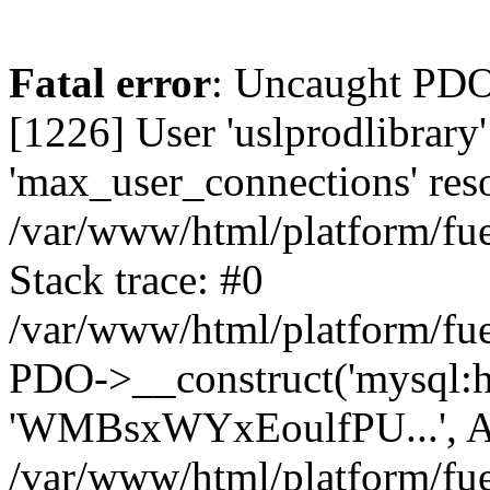
Fatal error
: Uncaught PD
[1226] User 'uslprodlibrary
'max_user_connections' reso
/var/www/html/platform/fue
Stack trace: #0
/var/www/html/platform/fue
PDO->__construct('mysql:host
'WMBsxWYxEoulfPU...', A
/var/www/html/platform/fue