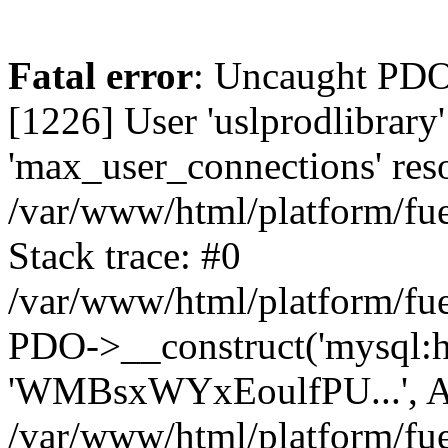
Fatal error
: Uncaught PD
[1226] User 'uslprodlibrary
'max_user_connections' reso
/var/www/html/platform/fue
Stack trace: #0
/var/www/html/platform/fue
PDO->__construct('mysql:host
'WMBsxWYxEoulfPU...', A
/var/www/html/platform/fue