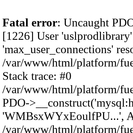
Fatal error
: Uncaught PD
[1226] User 'uslprodlibrary
'max_user_connections' reso
/var/www/html/platform/fue
Stack trace: #0
/var/www/html/platform/fue
PDO->__construct('mysql:host
'WMBsxWYxEoulfPU...', A
/var/www/html/platform/fue